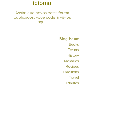
idioma
Assim que novos posts forem
publicados, você poderá vê-los
aqui.
Blog Home
Books
Events
History
Melodies
Recipes
Traditions
Travel
Tributes
Home
Joshua de Sola
www.sandpcentral.org