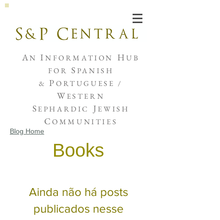
Joshua de Sola Mendes
A
I
H
N
NFORMATION
UB
S
FOR
PANISH
P
&
ORTUGUESE /
W
ESTERN
S
J
EPHARDIC
EWISH
C
OMMUNITIES
Blog Home
Books
Ainda não há posts
publicados nesse