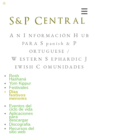
Joshua de Sola Mendes
A
I
H
N
NFORMACIÓN
UB
S
P
PARA
panish &
ORTUGUESE /
W
S
J
ESTERN
EPHARDIC
C
EWISH
OMUNIDADES
Rosh
Hashaná
Yom Kippur
Festivales
Días
festivos
menores
Eventos del
ciclo de vida
Aplicaciones
para
descargar
Discografia
Recursos del
sitio web