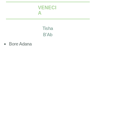
VENECI
A
Tisha
B'Ab
Bore Adana
Eicha
Bore Adana
Asarah
Betebet
Shiba
Asarah
Betammuz
Ayuno de Tamuz